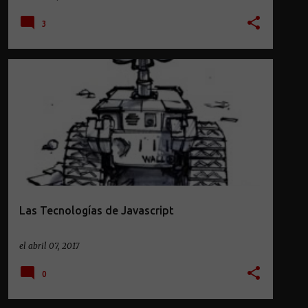
3
FRAMEWORK
HARDWARE
IOT
JAVASCRIPT
NODEJ
PROGRAMACIÓN
ROBOTICA
WWW
+
Las Tecnologías de Javascript
el
abril 07, 2017
0