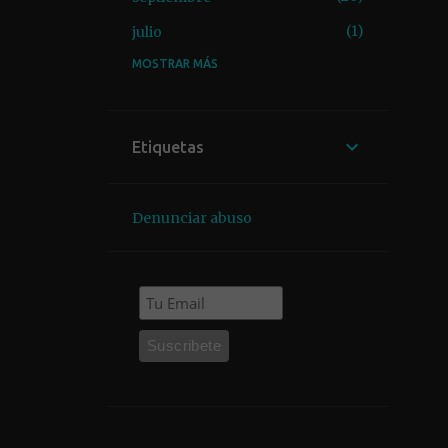
1
julio
MOSTRAR MÁS
2
junio
1
mayo
12
abril
Etiquetas
1
diciembre
1
octubre
Denunciar abuso