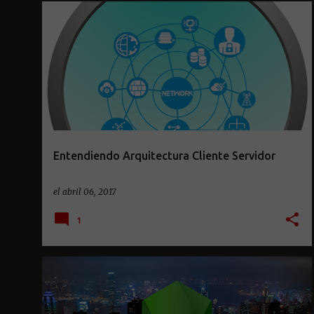
DESAROLLO WEB
HTTP
WEB
WWW
Entendiendo Arquitectura Cliente Servidor
el
abril 06, 2017
1
JAVASCRIPT
NODEJS
PROGRAMACIÓN
SERVIDOR
WEB
+