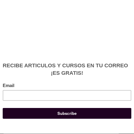
Red de Código - Dessarrollador Web Completo
v0.1
el
abril 26, 2017
2