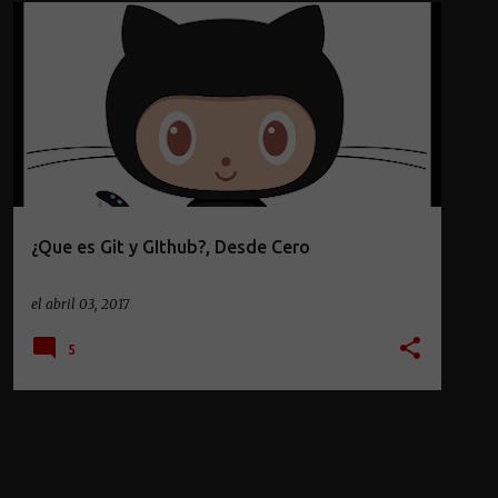
DESAROLLO WEB
GIT
GITHUB
+
3
¿Que es Git y GIthub?, Desde Cero
el
abril 03, 2017
5