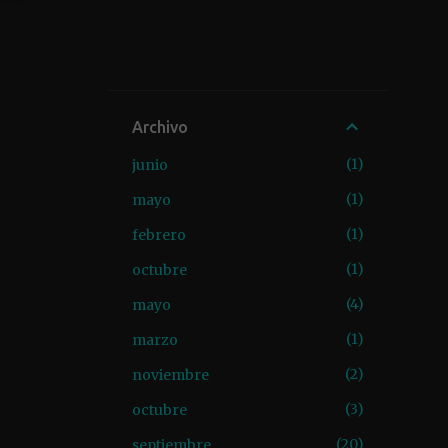
Archivo
1
junio
1
mayo
1
febrero
1
octubre
4
mayo
1
marzo
2
noviembre
3
octubre
20
septiembre