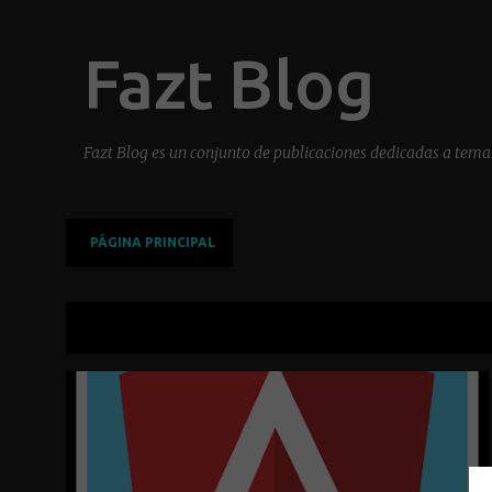
Fazt Blog
Fazt Blog es un conjunto de publicaciones dedicadas a temas
PÁGINA PRINCIPAL
Mostrando las entradas de abril, 2017
E
ANGULAR
JAVASCRIPT
MEAN
TYPESCRIPT
n
t