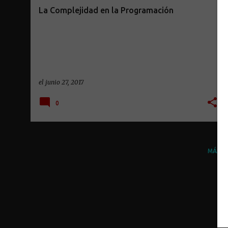
r
La Complejidad en la Programación
a
d
a
s
el
junio 27, 2017
0
MÁS E