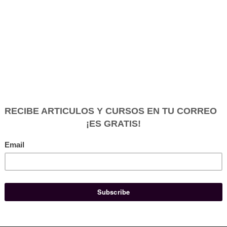
Así que para esto sirve un Blog
el
junio 25, 2017
5
NTRADAS