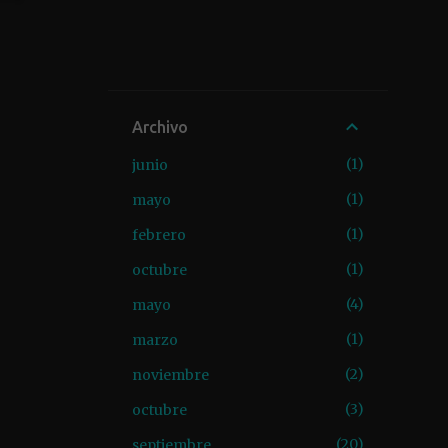
Archivo
1
junio
1
mayo
1
febrero
1
octubre
4
mayo
1
marzo
2
noviembre
3
octubre
20
septiembre