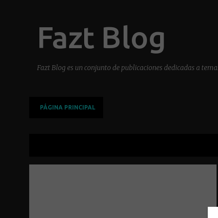
Fazt Blog
Fazt Blog es un conjunto de publicaciones dedicadas a temas
PÁGINA PRINCIPAL
Mostrando las entradas de junio, 2017
E
n
t