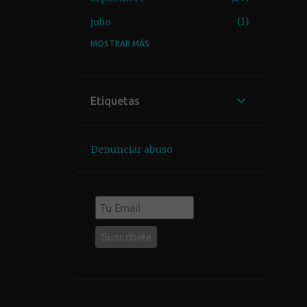
1
julio
MOSTRAR MÁS
2
junio
1
mayo
12
abril
Etiquetas
1
diciembre
1
octubre
Denunciar abuso