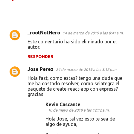
_rootNotHero
14 de marzo de 2019 a las 8:41 a.m.
C
Este comentario ha sido eliminado por el
o
autor.
m
RESPONDER
e
Jose Perez
n
24 de marzo de 2019 a las 3:12 p.m.
t
Hola fazt, como estas? tengo una duda que
me ha costado resolver, como seintegra el
a
paquete de create-react-app con express?
gracias!
r
i
Kevin Cascante
10 de mayo de 2019 a las 12:12 a.m.
o
Hola Jose, tal vez esto te sea de
s
algo de ayuda,